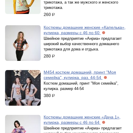
трикотажа, а так же мужского и женского
трикотажа.
260
р.
Костюмы домашние женские «Капелька»,
кулирка, размеры с 46 по 60
Швейное предприятие «Анриа» предлагает
широкий выбор качественного домашнего
трикотажа для дома и отдыха.
280
р.
М454 костюм домашний, принт "Моя
семейка", кулирка. раз. 44-54
Костюм домашний, принт "Моя семейка",
кулирка. размер 44-54
380
р.
Костюмы домашние женские «Дача 1»,
кулирка, размеры с 46 по 64
Швейное предприятие «Анриа» предлагает