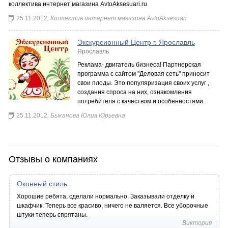
коллектива интернет магазина AvtoAksesuari.ru
25.11.2012
, Коллектив интернет магазина AvtoAksesuari
Экскурсионный Центр г. Ярославль
Ярославль
Реклама- двигатель бизнеса! Партнерская
программа с сайтом "Деловая сеть" приносит
свои плоды. Это популяризация своих услуг ,
создания спроса на них, ознакомления
потребителя с качеством и особенностями.
25.11.2012
, Быканова Юлия Юрьевна
Отзывы о компаниях
Оконный стиль
Хорошие ребята, сделали нормально. Заказывали отделку и
шкафчик. Теперь все красиво, ничего не валяется. Все уборочные
штуки теперь спрятаны.
Виктория