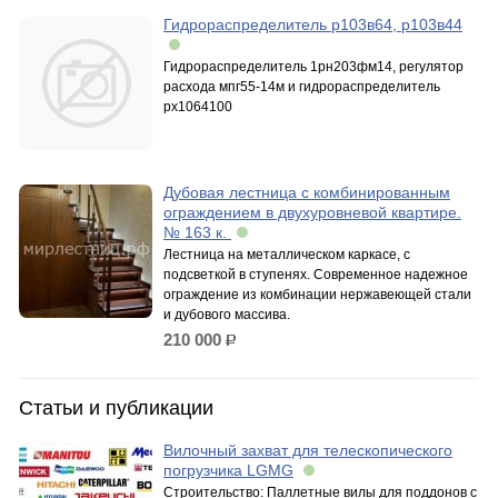
Гидрораспределитель р103в64, р103в44
Гидрораспределитель 1рн203фм14, регулятор
расхода мпг55-14м и гидрораспределитель
рх1064100
Дубовая лестница с комбинированным
ограждением в двухуровневой квартире.
№ 163 к.
Лестница на металлическом каркасе, с
подсветкой в ступенях. Современное надежное
ограждение из комбинации нержавеющей стали
и дубового массива.
210 000
р.
Статьи и публикации
Вилочный захват для телескопического
погрузчика LGMG
Строительство: Паллетные вилы для поддонов с