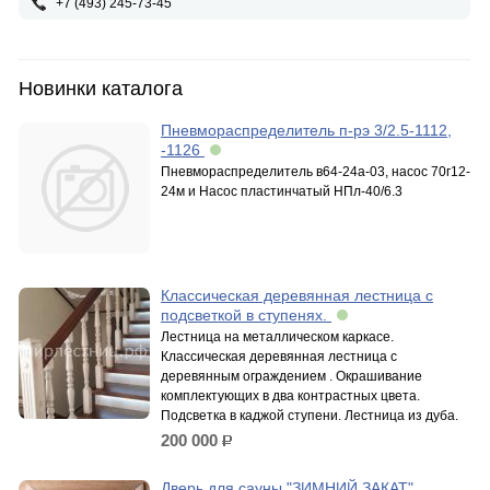
+7 (493) 245-73-45
Новинки каталога
Пневмораспределитель п-рэ 3/2.5-1112,
-1126
Пневмораспределитель в64-24а-03, насос 70г12-
24м и Насос пластинчатый НПл-40/6.3
Классическая деревянная лестница с
подсветкой в ступенях.
Лестница на металлическом каркасе.
Классическая деревянная лестница с
деревянным ограждением . Окрашивание
комплектующих в два контрастных цвета.
Подсветка в каджой ступени. Лестница из дуба.
200 000
р.
Дверь для сауны "ЗИМНИЙ ЗАКАТ"