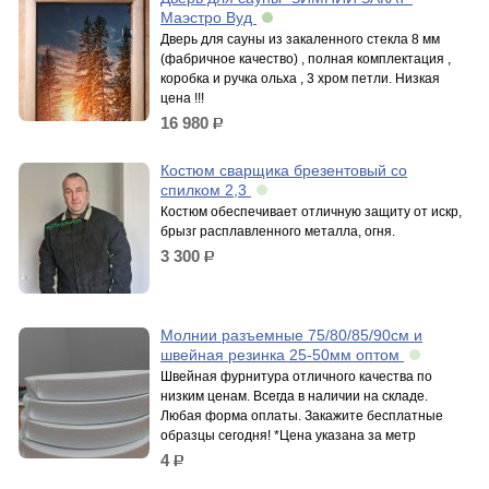
Маэстро Вуд
Дверь для сауны из закаленного стекла 8 мм
(фабричное качество) , полная комплектация ,
коробка и ручка ольха , 3 хром петли. Низкая
цена !!!
16 980
р.
Костюм сварщика брезентовый со
спилком 2,3
Костюм обеспечивает отличную защиту от искр,
брызг расплавленного металла, огня.
3 300
р.
Молнии разъемные 75/80/85/90см и
швейная резинка 25-50мм оптом
Швейная фурнитура отличного качества по
низким ценам. Всегда в наличии на складе.
Любая форма оплаты. Закажите бесплатные
образцы сегодня! *Цена указана за метр
4
р.