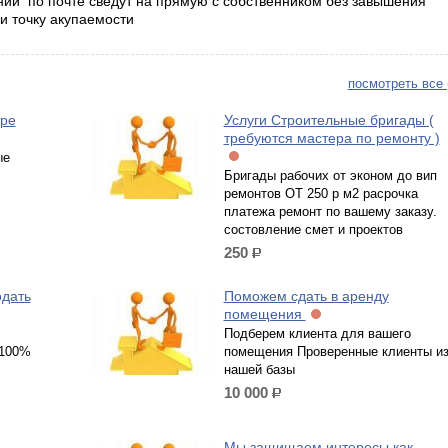
й по почте сведут на прямую с собственником без завышения
и точку акупаемости
посмотреть все 
ре
Услуги Строительные бригады (
требуются мастера по ремонту )
ые
Бригады рабочих от эконом до вип
ремонтов ОТ 250 р м2 расрочка
платежа ремонт по вашему заказу.
состовление смет и проектов
250
р.
одать
Поможем сдать в аренду
помещения
Подберем клиента для вашего
 100%
помещения Проверенные клиенты и
нашей базы
10 000
р.
Мы защищаем интересы как