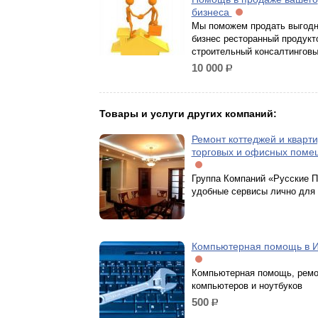
бизнеса
Мы поможем продать выгодн
бизнес ресторанный продукт
строительный консалтинговы
10 000
р.
Товары и услуги других компаний:
Ремонт коттеджей и кварти
торговых и офисных поме
Группа Компаний «Русские П
удобные сервисы лично для 
Компьютерная помощь в 
Компьютерная помощь, ремо
компьютеров и ноутбуков
500
р.