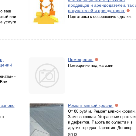
продавцов и арендодателей, так 
покупателей и арендаторов
о ваш
овый или
Подготовка к совершению сделки:
е услуги
р,
Помещение
щений
Помещение под магазин
енаты» -
Вас.
Иваново
Ремонт мягкой кровли
От 80 руб/ м. Ремонт мягкой кровли.
нт
Замена кровли. Устранение протече
и дефектов. Работа по области и в
других городах. Гарантия. Договор.
80
р.