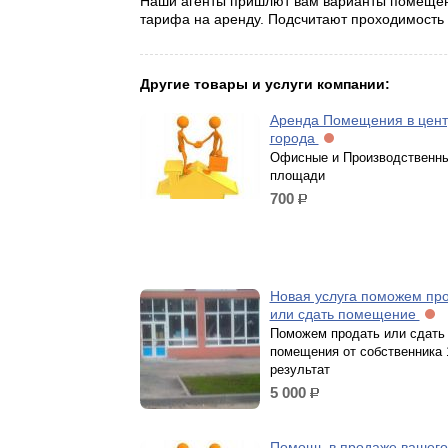
Наши агенты пришлют вам варианты помещени
тарифа на аренду. Подсчитают проходимость 
Другие товары и услуги компании:
Аренда Помещения в цент
города
Офисные и Производственн
площади
700
р.
Новая услуга поможем пр
или сдать помещение
Поможем продать или сдать
помещения от собственника
результат
5 000
р.
Помощь в продаже вашего