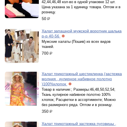
42,44,46,48 кол-во в одной упаковке 12 шт.
Цена указана за 1 единицу товара. Оптом и в
розницу.
50
р.
Халат запашной мужской воротник шалька
р-р 40-56
Мужские халаты (Пошив) из всех видов
тканей.
700
р.
Халат трикотажный шестиклинка,(застежка
молния , кулирное набивное полотно
)100%хлопок
Товар в наличие:; Размеры:46,48,50,52,54;
Ткань кулирное набивное полотно 100%
хлопок; Расцветки в ассортименте; Можно
без размерного ряда. Оптом и в розницу.
350
р.
Халат трикотажный застежка пуговицы ,