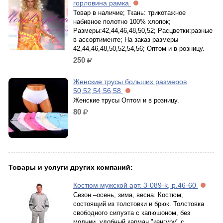
горловина рамка
Товар в наличие; Ткань: трикотажное
набивное полотно 100% хлопок;
Размеры:42,44,46,48,50,52; Расцветки:разные
в ассортименте; На заказ размеры
42,44,46,48,50,52,54,56; Оптом и в розницу.
250
р.
Женские трусы больших размеров
50,52,54,56,58
Женские трусы Оптом и в розницу.
80
р.
Товары и услуги других компаний:
Костюм мужской арт. 3-089-k, р.46-60
Сезон –осень, зима, весна. Костюм,
состоящий из толстовки и брюк. Толстовка
свободного силуэта с капюшоном, без
молнии. удобный карман "кенгуру" с