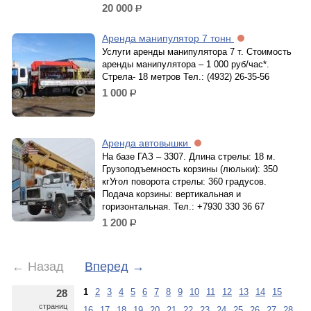
20 000
р.
Аренда манипулятор 7 тонн
Услуги аренды манипулятора 7 т. Стоимость
аренды манипулятора – 1 000 руб/час*.
Стрела- 18 метров Тел.: (4932) 26-35-56
1 000
р.
Аренда автовышки
На базе ГАЗ – 3307. Длина стрелы: 18 м.
Грузоподъемность корзины (люльки): 350
кгУгол поворота стрелы: 360 градусов.
Подача корзины: вертикальная и
горизонтальная. Тел.: +7930 330 36 67
1 200
р.
←
Назад
Вперед
→
1
2
3
4
5
6
7
8
9
10
11
12
13
14
15
28
страниц
16
17
18
19
20
21
22
23
24
25
26
27
28