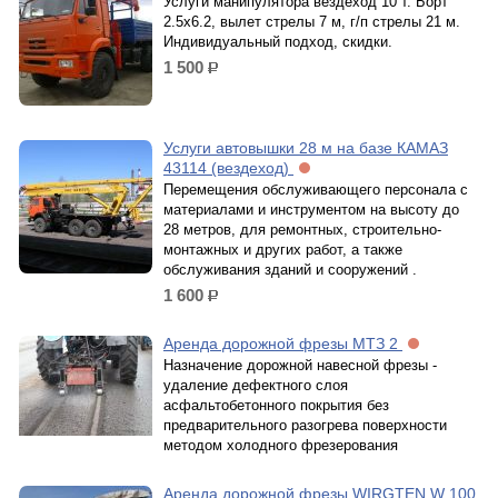
Услуги манипулятора вездеход 10 т. Борт
2.5х6.2, вылет стрелы 7 м, г/п стрелы 21 м.
Индивидуальный подход, скидки.
1 500
р.
Услуги автовышки 28 м на базе КАМАЗ
43114 (вездеход)
Перемещения обслуживающего персонала с
материалами и инструментом на высоту до
28 метров, для ремонтных, строительно-
монтажных и других работ, а также
обслуживания зданий и сооружений .
1 600
р.
Аренда дорожной фрезы МТЗ 2
Назначение дорожной навесной фрезы -
удаление дефектного слоя
асфальтобетонного покрытия без
предварительного разогрева поверхности
методом холодного фрезерования
Аренда дорожной фрезы WIRGTEN W 100