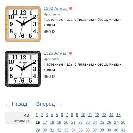
1330 Алмаз
Ярославль
Настенные часы с плавным - бесшумным -
ходом.
450
р.
1325 Алмаз
Ярославль
Настенные часы с плавным - бесшумным -
ходом.
450
р.
←
Назад
Вперед
→
1
2
3
4
5
6
7
8
9
10
11
12
13
14
15
43
страницы
16
17
18
19
20
21
22
23
24
25
26
27
28
29
30
31
32
33
34
35
36
37
38
39
40
41