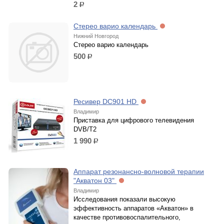
2
р.
Стерео варио календарь
Нижний Новгород
Стерео варио календарь
500
р.
Ресивер DC901 HD
Владимир
Приставка для цифрового телевидения
DVB/T2
1 990
р.
Аппарат резонансно-волновой терапии
"Акватон 03"
Владимир
Исследования показали высокую
эффективность аппаратов «Акватон» в
качестве противовоспалительного,