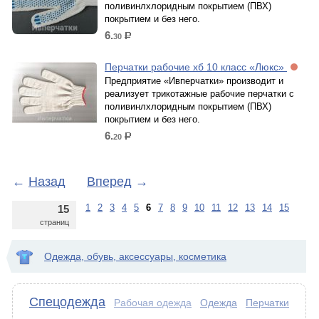
поливинлхлоридным покрытием (ПВХ)
покрытием и без него.
6.
30
р.
Перчатки рабочие хб 10 класс «Люкс»
Предприятие «Ивперчатки» производит и
реализует трикотажные рабочие перчатки с
поливинлхлоридным покрытием (ПВХ)
покрытием и без него.
6.
20
р.
←
Назад
Вперед
→
1
2
3
4
5
6
7
8
9
10
11
12
13
14
15
15
страниц
Одежда, обувь, аксессуары, косметика
Спецодежда
Одежда
Перчатки
Рабочая одежда