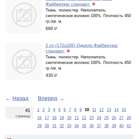
Файбертекс стандарт
Ткань: полиэстер. Наполнитель:
синтетическое волокно 100%. Плотность 450
гр./кв. м.
660
р.
2 сп (172х205) Одеяло Файбертекс
стандарт
Ткань: полиэстер. Наполнитель:
синтетическое волокно 100%. Плотность 450
гр./кв. м.
430
р.
←
Назад
Вперед
→
1
2
3
4
5
6
7
8
9
10
11
12
13
14
15
41
страница
16
17
18
19
20
21
22
23
24
25
26
27
28
29
30
31
32
33
34
35
36
37
38
39
40
41