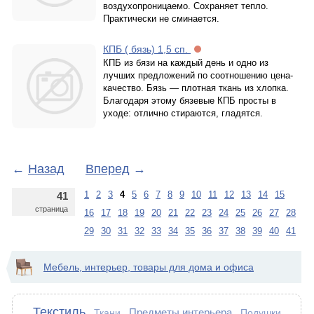
воздухопроницаемо. Сохраняет тепло.
Практически не сминается.
КПБ ( бязь) 1,5 сп.
КПБ из бязи на каждый день и одно из
лучших предложений по соотношению цена-
качество. Бязь — плотная ткань из хлопка.
Благодаря этому бязевые КПБ просты в
уходе: отлично стираются, гладятся.
←
Назад
Вперед
→
1
2
3
4
5
6
7
8
9
10
11
12
13
14
15
41
страница
16
17
18
19
20
21
22
23
24
25
26
27
28
29
30
31
32
33
34
35
36
37
38
39
40
41
Мебель, интерьер, товары для дома и офиса
Текстиль
Предметы интерьера
Ткани
Подушки