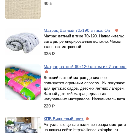
40
р.
Матрац Ватный 70х190 в тике. Опт.
Матрас ватный в тике 70х190. Наполнитель:
вата рв, регенерированное волокно. Чехол:
ткань тик матрасный.
335
р.
Матрац ватный 60х120 оптом их Иваново.
Детский ватный матрац до сих пор
пользуется огромным спросом. Их покупают
для детских садов, детских летних лагерей.
Ватный детский матрац сделан из
натуральных материалов. Наполнитель вата.
220
р.
КПБ Вишневый цвет
Актуальные цены и наличие товара смотрите
на нашем сайте http://alliance-zakupka. ru.