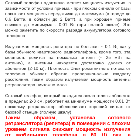
Сотовый телефон адаптивно меняет мощность излучения, в
зависимости от условий приёма - при плохом сигнале от базы
повышает мощность передатчика до максимума (в городе до
0,6 Ватта, в области до 2 Ватт), а при хорошем приеме
снижает до минимума - 0,01 Вт (при полной шкале). Это
можно заметить по скорости разряда аккумулятора сотового
телефона.
Излучаемая мощность репитера не большая ~ 0,1 Вт, как у
базы обычного квартирного радиотелефона, кроме того, эта
мощность делится на несколько антенн (~ 25 мВт на
антенну), а антенны находятся достаточно далеко от
абонентов (2-10 м). Плотность Электромагнитного потока от
телефона убывает обратно пропорционально квадрату
расстояния, таким образом излучаемая мощность антенны
ретранслятора ничтожно мала.
Сотовый телефон, который находится около головы абонента
в пределах 2-3 см, работает на минимуме мощности 0,01 Вт,
поскольку ретранслятор обеспечивает хороший сигнал от
базовой станции (полную шкалу).
Таким образом, установка сотового
ретранслятора (репитера) в помещении с плохим
уровнем сигнала снижает мощность излучения
от мобильного телефона в 60 (!) раз, а