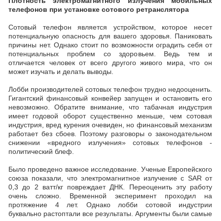
Плотность электромагнитного излучения мобильных
телефонов при установке сотового ретранслятора
Сотовый телефон является устройством, которое несет
потенциальную опасность для вашего здоровья. Паниковать
причины нет. Однако стоит по возможности оградить себя от
потенциальных проблем со здоровьем. Ведь тем и
отличается человек от всего другого живого мира, что он
может изучать и делать выводы.
Лобби производителей сотовых телефон трудно недооценить.
Гигантский финансовый конвейер запущен и остановить его
невозможно. Обратите внимание, что табачная индустрия
имеет годовой оборот существенно меньше, чем сотовая
индустрия, вред курения очевиден, но финансовый механизм
работает без сбоев. Поэтому разговоры о законодательном
снижении «вредного излучения» сотовых телефонов -
политический блеф.
Было проведено важное исследование. Ученые Европейского
союза показали, что электромагнитное излучение с SAR от
0,3 до 2 ватт/кг повреждает ДНК. Переоценить эту работу
очень сложно. Временной эксперимент проходил на
протяжение 4 лет. Однако лобби сотовой индустрии
буквально растоптали все результаты. Аргументы были самые