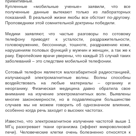
примитивные.
Купленные «мобильные ученые» заявили, что все
полученные данные вытекают только из лабораторных
показаний. В реальной жизни якобы все обстоит по-другому.
Проповедники этой сомнительной доктрины победили.
Медики заявляют, что частые разговоры по сотовому
телефону приводят к усталости, раздражительности,
головокружению, бессоннице, тошноте, раздражению кожи,
нарушениям половых функций у мужчин и женщин, а так же к
раку. Европейские врачи уверены, что каждый 15 случай таких
заболеваний – это следствие мобильной телефонии.
Сотовый телефон является малогабаритной радиостанцией,
излучающей электромагнитные волны. Волны способны
воздействовать на любые материалы – органику и
неорганику. Физическая медицина давно обратила свое
внимание на изучение электромагнитных волн. Выявлены
многие закономерности, но в подавляющем большинстве
случаев мы не можем говорить об однозначном влиянии,
особенно когда речь заходит о высоких частотах.
Известно, что электромагнитное излучение частотой выше 1
МГц разогревает ткани организма (эффект микроволновой
печи). Человеческие клетки очень болезненно относятся к