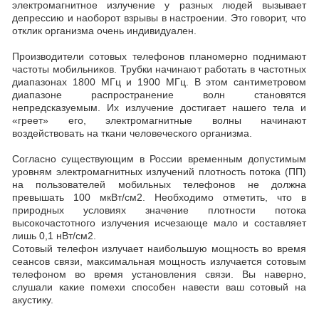
электромагнитное излучение у разных людей вызывает
депрессию и наоборот взрывы в настроении. Это говорит, что
отклик организма очень индивидуален.
Производители сотовых телефонов планомерно поднимают
частоты мобильников. Трубки начинают работать в частотных
диапазонах 1800 МГц и 1900 МГц. В этом сантиметровом
диапазоне распространение волн становятся
непредсказуемым. Их излучение достигает нашего тела и
«греет» его, электромагнитные волны начинают
воздействовать на ткани человеческого организма.
Согласно существующим в России временным допустимым
уровням электромагнитных излучений плотность потока (ПП)
на пользователей мобильных телефонов не должна
превышать 100 мкВт/см2. Необходимо отметить, что в
природных условиях значение плотности потока
высокочастотного излучения исчезающе мало и составляет
лишь 0,1 нВт/см2.
Сотовый телефон излучает наибольшую мощность во время
сеансов связи, максимальная мощность излучается сотовым
телефоном во время установления связи. Вы наверно,
слушали какие помехи способен навести ваш сотовый на
акустику.