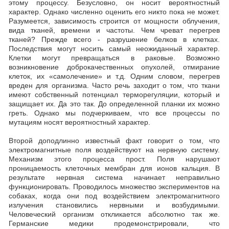
этому процессу. Безусловно, он носит вероятностный
характер. Однако численно оценить его никто пока не может.
Разумеется, зависимость строится от мощности облучения,
вида тканей, времени и частоты. Чем чреват перегрев
тканей? Прежде всего - разрушение белков в клетках.
Последствия могут носить самый неожиданный характер.
Клетки могут превращаться в раковые. Возможно
возникновение доброкачественных опухолей, отмирание
клеток, их «самолечение» и т.д. Одним словом, перегрев
вреден для организма. Часто речь заходит о том, что ткани
имеют собственный потенциал терморегуляции, который и
защищает их. Да это так. До определенной планки их можно
греть. Однако мы подчеркиваем, что все процессы по
мутациям носят вероятностный характер.
Второй доподлинно известный факт говорит о том, что
электромагнитные поля воздействуют на нервную систему.
Механизм этого процесса прост. Поля нарушают
проницаемость клеточных мембран для ионов кальция. В
результате нервная система начинает неправильно
функционировать. Проводилось множество экспериментов на
собаках, когда они под воздействием электромагнитного
излучения становились нервными и возбудимыми.
Человеческий организм откликается абсолютно так же.
Германские медики продемонстрировали, что